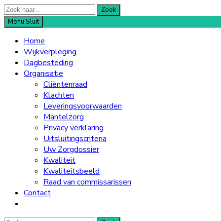
Zoek
Zoek
naar
Menu
Sluit
for:
Home
Wijkverpleging
Dagbesteding
Organisatie
Cliëntenraad
Klachten
Leveringsvoorwaarden
Mantelzorg
Privacy verklaring
Uitsluitingscriteria
Uw Zorgdossier
Kwaliteit
Kwaliteitsbeeld
Raad van commissarissen
Contact