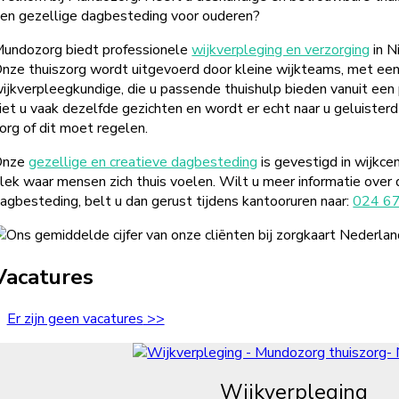
en gezellige dagbesteding voor ouderen?
undozorg biedt professionele
wijkverpleging en verzorging
in N
nze thuiszorg wordt uitgevoerd door kleine wijkteams, met een
ijkverpleegkundige, die u passende thuishulp bieden vanuit een 
iet u vaak dezelfde gezichten en wordt er echt naar u geluister
org of dit moet regelen.
Onze
gezellige en creatieve dagbesteding
is gevestigd in wijkce
lek waar mensen zich thuis voelen. Wilt u meer informatie over 
agbesteding, belt u dan gerust tijdens kantooruren naar:
024 6
Vacatures
Er zijn geen vacatures
Wijkverpleging