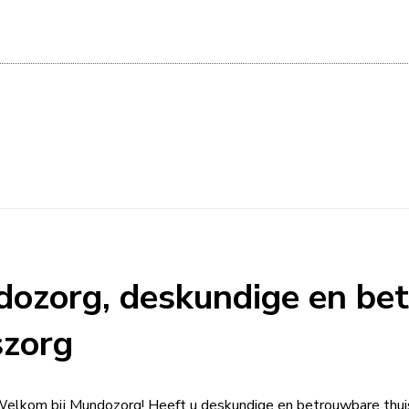
ozorg, deskundige en be
szorg
elkom bij Mundozorg! Heeft u deskundige en betrouwbare thuis