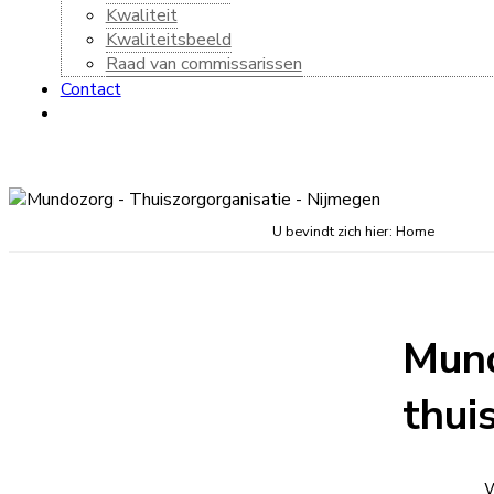
Kwaliteit
Kwaliteitsbeeld
Raad van commissarissen
Contact
U bevindt zich hier:
Home
Mund
thui
W